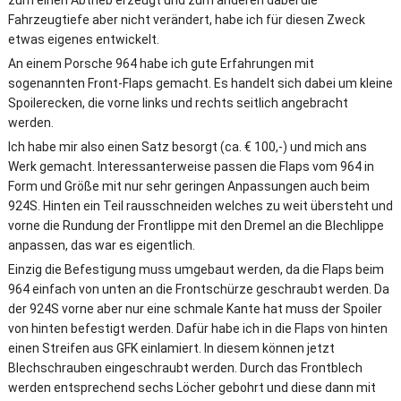
zum einen Abtrieb erzeugt und zum anderen dabei die
Fahrzeugtiefe aber nicht verändert, habe ich für diesen Zweck
etwas eigenes entwickelt.
An einem Porsche 964 habe ich gute Erfahrungen mit
sogenannten Front-Flaps gemacht. Es handelt sich dabei um kleine
Spoilerecken, die vorne links und rechts seitlich angebracht
werden.
Ich habe mir also einen Satz besorgt (ca. € 100,-) und mich ans
Werk gemacht. Interessanterweise passen die Flaps vom 964 in
Form und Größe mit nur sehr geringen Anpassungen auch beim
924S. Hinten ein Teil rausschneiden welches zu weit übersteht und
vorne die Rundung der Frontlippe mit den Dremel an die Blechlippe
anpassen, das war es eigentlich.
Einzig die Befestigung muss umgebaut werden, da die Flaps beim
964 einfach von unten an die Frontschürze geschraubt werden. Da
der 924S vorne aber nur eine schmale Kante hat muss der Spoiler
von hinten befestigt werden. Dafür habe ich in die Flaps von hinten
einen Streifen aus GFK einlamiert. In diesem können jetzt
Blechschrauben eingeschraubt werden. Durch das Frontblech
werden entsprechend sechs Löcher gebohrt und diese dann mit